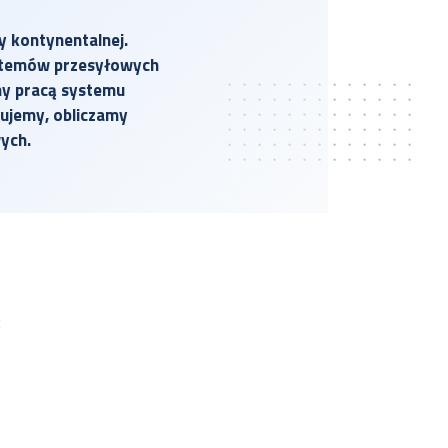
y kontynentalnej.
ystemów przesyłowych
my pracą systemu
zujemy, obliczamy
ych.
: