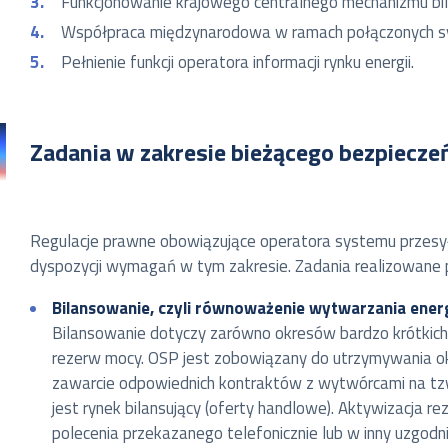
Funkcjonowanie krajowego centralnego mechanizmu bi
Współpraca międzynarodowa w ramach połączonych syst
Pełnienie funkcji operatora informacji rynku energii.
Zadania w zakresie bieżącego bezpiecz
Regulacje prawne obowiązujące operatora systemu przesyło
dyspozycji wymagań w tym zakresie. Zadania realizowane
Bilansowanie, czyli równoważenie wytwarzania ener
Bilansowanie dotyczy zarówno okresów bardzo krótkich (
rezerw mocy. OSP jest zobowiązany do utrzymywania ok
zawarcie odpowiednich kontraktów z wytwórcami na tzw
jest rynek bilansujący (oferty handlowe). Aktywizacja re
polecenia przekazanego telefonicznie lub w inny uzgodn