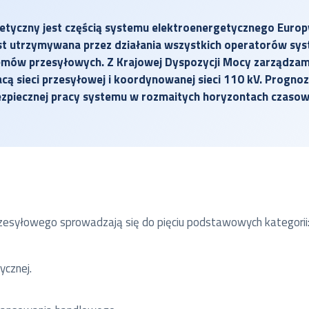
etyczny jest częścią systemu elektroenergetycznego Europ
est utrzymywana przez działania wszystkich operatorów s
temów przesyłowych. Z Krajowej Dyspozycji Mocy zarządza
cą sieci przesyłowej i koordynowanej sieci 110 kV. Progno
zpiecznej pracy systemu w rozmaitych horyzontach czasow
zesyłowego sprowadzają się do pięciu podstawowych kategorii
ycznej.