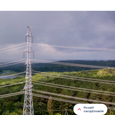
Rozwiń
narzędziownik