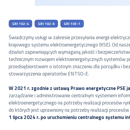
GRI 102-4
GRI 102-6
GRI 103-1
Świadczymy usługi w zakresie przesyłania energii elektry
krajowego systemu elektroenergetycznego (KSE). Od nasze
działań zapewniających wymaganą jakość i bezpieczeństwo
technicznym rozwojem elektroenergetycznych systemów pr
przedsiębiorstwem o istotnym znaczeniu dla porządku i be
stowarzyszenia operatorów ENTSO-E.
W 2021 r. zgodnie z ustawą Prawo energetyczne PSE j
zarządzanie i administrowanie centralnym systemem informac
elektroenergetycznego na potrzeby realizacji procesów rynk
do których jest uprawniony na potrzeby realizacji procesów 
1 lipca 2024 r. po uruchomieniu centralnego systemu inf