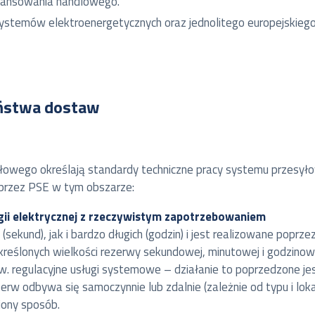
lansowania handlowego.
emów elektroenergetycznych oraz jednolitego europejskiego ry
eństwa dostaw
wego określają standardy techniczne pracy systemu przesyłowe
 przez PSE w tym obszarze:
gii elektrycznej z rzeczywistym zapotrzebowaniem
sekund), jak i bardzo długich (godzin) i jest realizowane popr
reślonych wielkości rezerwy sekundowej, minutowej i godzino
. regulacyjne usługi systemowe – działanie to poprzedzone je
zerw odbywa się samoczynnie lub zdalnie (zależnie od typu i loka
iony sposób.