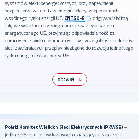
systemów elektroenergetycznych, przy zapewnieniu
bezpieczeństwa dostaw energii elektrycznej w ramach
wspólnego rynku energii UE.
ENTSO-E
odgrywa istotną
rolę we wdrażaniu trzeciego oraz czwartego pakietu
energetycznego UE, przyjmując odpowiedzialność za
opracowanie wielu dokumentów – w szczególności kodeksów
sieci zawierających przepisy niezbędne do rozwoju jednolitego
rynku energii elektrycznej w UE.
Przedstawiciele PSE są zaangażowani w działalność
organizacji na wszystkich szczeblach jej struktury, tj. od
ROZWIŃ
Walnego Zgromadzenia, poprzez Zarząd i Komitety, po grupy,
zespoły zadaniowe i robocze.
Struktura robocza ENTSO-E składa się z komitetów.
Reprezentacja PSE znajduje się w każdym z poniższych:
Komitet Rynku (
Market Committee
),
Polski Komitet Wielkich Sieci Elektrycznych (PKWSE)
–
Komitet Rozwoju Systemu (
System Development
jeden z 58 komitetów krajowych działających w imieniu
Committee
),