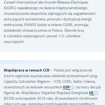
Conseil International des Grands Réseaux Électriques
Komitet Pracy Systemu (
System Operations Committee
),
(
CIGRE
)
, największego na świecie międzynarodowego
Komitet Badań, Rozwoju i Innowacji (
Research,
stowarzyszenia ekspertów zajmujących się zagadnieniami
Development & Innovation Committee
),
dotyczącymi wytwarzania, przesyłu i dystrybucji energii
elektrycznej. PKWSE działa w imieniu CIGRE, promując
Grupa ds. Prawa i Regulacji działająca na zasadach
działalność stowarzyszenia w Polsce. Obecnie liczy
komitetu (
Legal and Regulatory Group
).
6 członków wspierających i ponad 112 członków
W październiku 2021 r. ENTSO-E powołała zespół projektowy
zwyczajnych.
na rzecz uruchomienia nowego Komitetu ds. Technologii
Informacyjnych i Komunikacyjnych (
Information and
Communication Technologies Committee
).
Aktywna obecność przedstawicieli PSE w strukturach
Współpraca w ramach CCR
– Polska jest włączona do
ENTSO-E wzmacnia pozycję polskiego operatora systemu
trzech regionów wyznaczania zdolności przesyłowych (
ang.
przesyłowego na arenie międzynarodowej.
Capacity Calculation Regions
– CCR): CORE, Baltic i Hansa,
utworzonych na wniosek wszystkich
OSP
na mocy decyzji
Agencji ds. Współpracy Organów Regulacji Energetyki
UE
(ACER) w listopadzie 2016 roku. W powołanych strukturach
roboczych ww. regionów przedstawiciele poszczególnych