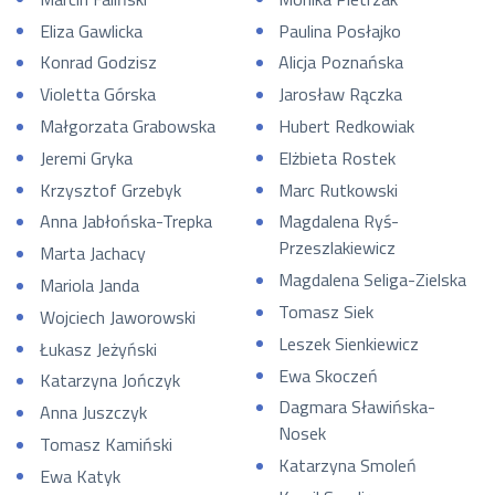
Eliza Gawlicka
Paulina Posłajko
Konrad Godzisz
Alicja Poznańska
Violetta Górska
Jarosław Rączka
Małgorzata Grabowska
Hubert Redkowiak
Jeremi Gryka
Elżbieta Rostek
Krzysztof Grzebyk
Marc Rutkowski
Anna Jabłońska-Trepka
Magdalena Ryś-
Przeszlakiewicz
Marta Jachacy
Magdalena Seliga-Zielska
Mariola Janda
Tomasz Siek
Wojciech Jaworowski
Leszek Sienkiewicz
Łukasz Jeżyński
Ewa Skoczeń
Katarzyna Jończyk
Dagmara Sławińska-
Anna Juszczyk
Nosek
Tomasz Kamiński
Katarzyna Smoleń
Ewa Katyk