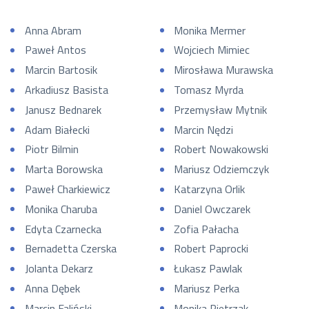
Anna Abram
Monika Mermer
Paweł Antos
Wojciech Mimiec
Marcin Bartosik
Mirosława Murawska
Arkadiusz Basista
Tomasz Myrda
Janusz Bednarek
Przemysław Mytnik
Adam Białecki
Marcin Nędzi
Piotr Bilmin
Robert Nowakowski
Marta Borowska
Mariusz Odziemczyk
Paweł Charkiewicz
Katarzyna Orlik
Monika Charuba
Daniel Owczarek
Edyta Czarnecka
Zofia Pałacha
Bernadetta Czerska
Robert Paprocki
Jolanta Dekarz
Łukasz Pawlak
Anna Dębek
Mariusz Perka
Marcin Faliński
Monika Pietrzak