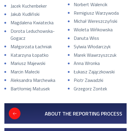
Norbert Walencik
Jacek Kuchenbeker
Remigiusz Warzywoda
Jakub Kudliński
Michał Wereszczyński
Magdalena Kwiatecka
Wioleta Wińkowska
Dorota Leduchowska-
Gogacz
Danuta Wiss
Małgorzata Łachniak
Sylwia Włodarczyk
Katarzyna Łopatko
Marek Wawrzyszczuk
Mariusz Majewski
Anna Wronka
Marcin Małecki
Łukasz Zajączkowski
Aleksandra Marchewka
Piotr Zawadzki
Bartłomiej Matusek
Grzegorz Zontek
ABOUT THE REPORTING PROCESS